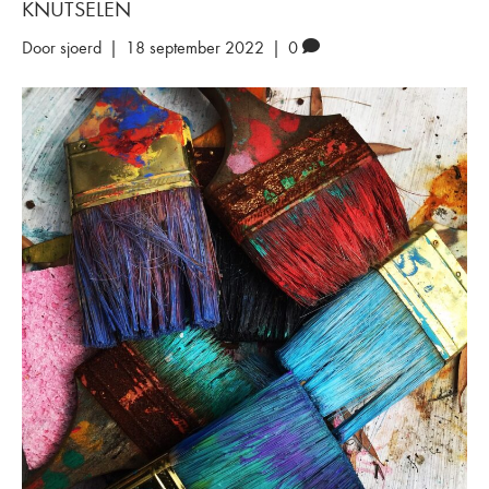
KNUTSELEN
Door
sjoerd
|
18 september 2022
|
0