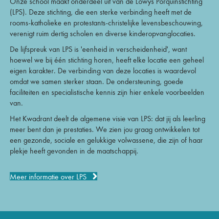
Onze school maakt onderdeel uit van de Lowys Porquinstichting
(LPS). Deze stichting, die een sterke verbinding heeft met de
rooms-katholieke en protestants-christelijke levensbeschouwing,
verenigt ruim dertig scholen en diverse kinderopvanglocaties.
De lijfspreuk van LPS is 'eenheid in verscheidenheid', want
hoewel we bij één stichting horen, heeft elke locatie een geheel
eigen karakter. De verbinding van deze locaties is waardevol
omdat we samen sterker staan. De ondersteuning, goede
faciliteiten en specialistische kennis zijn hier enkele voorbeelden
van.
Het Kwadrant deelt de algemene visie van LPS: dat jij als leerling
meer bent dan je prestaties. We zien jou graag ontwikkelen tot
een gezonde, sociale en gelukkige volwassene, die zijn of haar
plekje heeft gevonden in de maatschappij.
Meer informatie over LPS